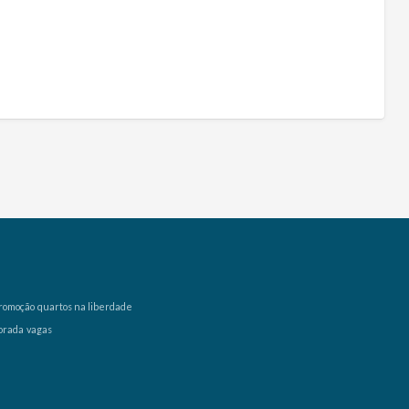
romoção
quartos na liberdade
orada
vagas