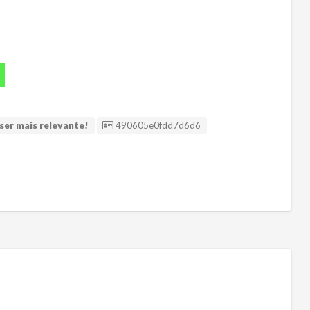
.
ID Anúncio
ser mais relevante!
490605e0fdd7d6d6