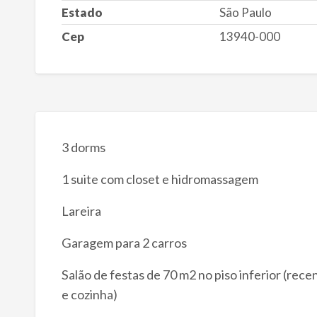
Estado
São Paulo
Cep
13940-000
3 dorms
1 suite com closet e hidromassagem
Lareira
Garagem para 2 carros
Salão de festas de 70 m2 no piso inferior (re
e cozinha)