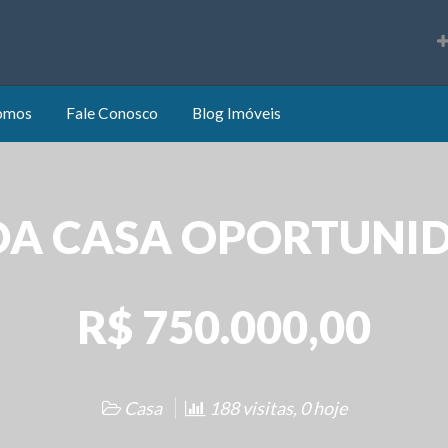
s
omos
Fale Conosco
Blog Imóveis
DA CASA OPORTUNI
R$ 750.000,00
Casa
188 visitas, 0 hoje