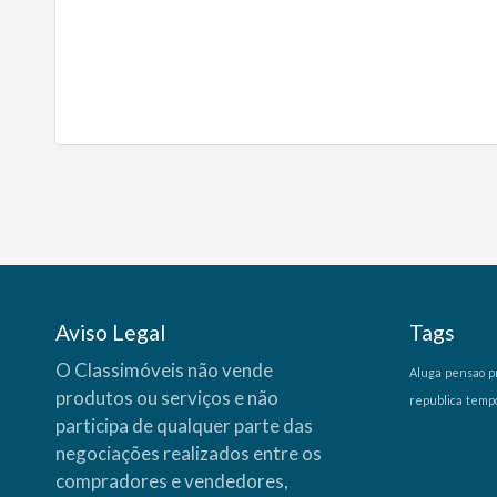
Aviso Legal
Tags
O Classimóveis não vende
Aluga
pensao
p
produtos ou serviços e não
republica
temp
participa de qualquer parte das
negociações realizados entre os
compradores e vendedores,