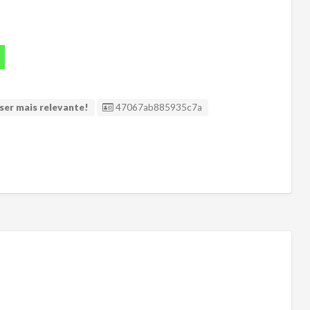
ID Anúncio
ser mais relevante!
47067ab885935c7a