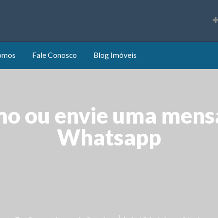
s
omos
Fale Conosco
Blog Imóveis
mo ou envie uma mens
Whatsapp