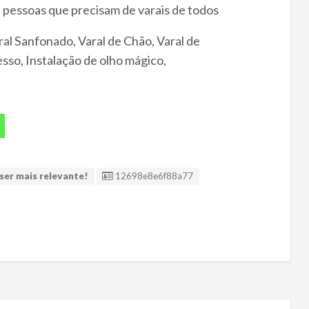
 pessoas que precisam de varais de todos
ral Sanfonado, Varal de Chão, Varal de
sso, Instalação de olho mágico,
ID Anúncio
ser mais relevante!
12698e8e6f88a77