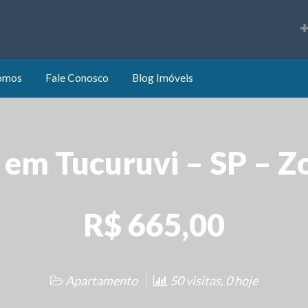
s
omos
Fale Conosco
Blog Imóveis
l em Tucuruvi – SP – Z
R$ 665,00
Apartamento
50 visitas, 0 hoje