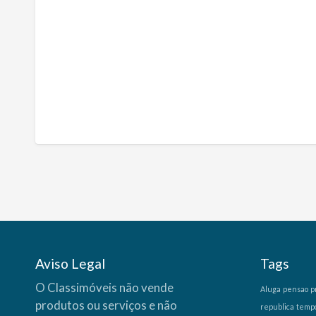
Aviso Legal
Tags
O Classimóveis não vende
Aluga
pensao
p
produtos ou serviços e não
republica
temp