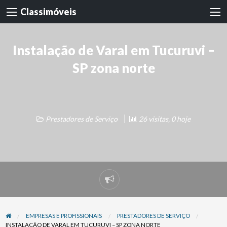
Classimóveis
Instalação de Varal em Tucuruvi –
SP zona norte
Prestadores de Serviço
26 visitas, 0 hoje
Denunciar
problema
EMPRESAS E PROFISSIONAIS
PRESTADORES DE SERVIÇO
INSTALAÇÃO DE VARAL EM TUCURUVI – SP ZONA NORTE