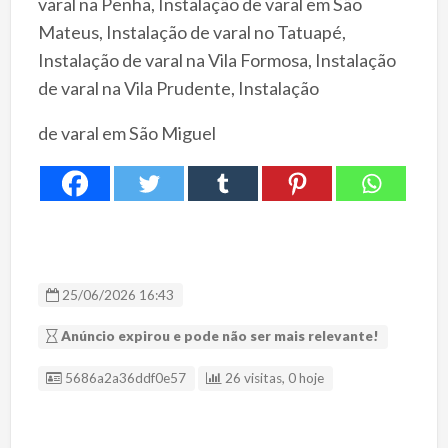
varal na Penha, Instalação de varal em São
Mateus, Instalação de varal no Tatuapé,
Instalação de varal na Vila Formosa, Instalação
de varal na Vila Prudente, Instalação
de varal em São Miguel
25/06/2026 16:43
Anúncio expirou e pode não ser mais relevante!
ID Anúncio
5686a2a36ddf0e57
26 visitas, 0 hoje