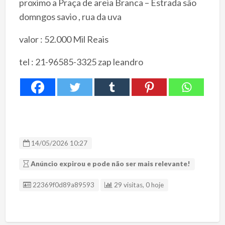
proximo a Praça de areia Branca – Estrada são
domngos savio , rua da uva
valor : 52.000 Mil Reais
tel : 21-96585-3325 zap leandro
14/05/2026 10:27
Anúncio expirou e pode não ser mais relevante!
ID Anúncio
22369f0d89a89593
29 visitas, 0 hoje