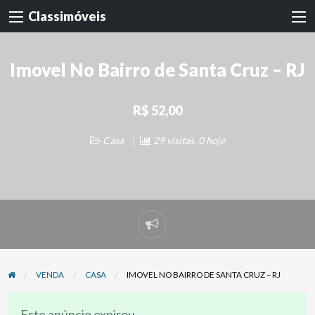
Classimóveis
Imovel No Bairro de Santa Cruz – RJ
R$ 52,00
Casa
29 visitas, 0 hoje
Denunciar
problema
VENDA
CASA
IMOVEL NO BAIRRO DE SANTA CRUZ – RJ
Este anúncio expirou.