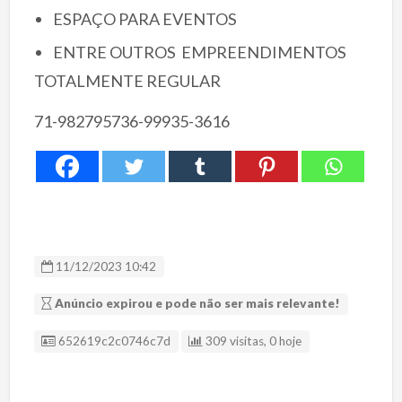
ESPAÇO PARA EVENTOS
ENTRE OUTROS EMPREENDIMENTOS
TOTALMENTE REGULAR
71-982795736-99935-3616
11/12/2023 10:42
Anúncio expirou e pode não ser mais relevante!
ID Anúncio
652619c2c0746c7d
309 visitas, 0 hoje