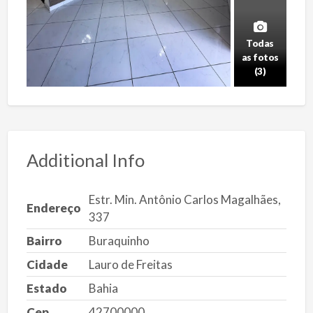
Todas
as fotos
(3)
Additional Info
Estr. Min. Antônio Carlos Magalhães,
Endereço
337
Bairro
Buraquinho
Cidade
Lauro de Freitas
Estado
Bahia
Cep
42700000