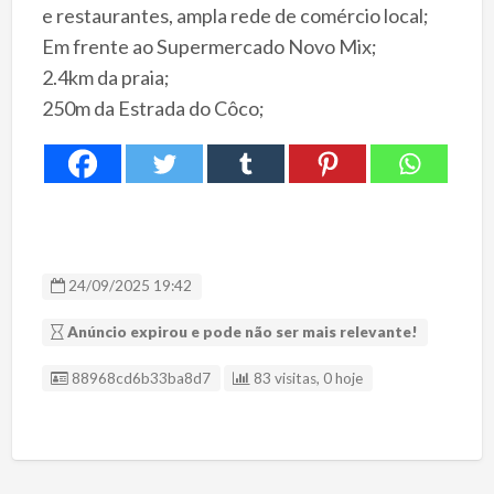
e restaurantes, ampla rede de comércio local;
Em frente ao Supermercado Novo Mix;
2.4km da praia;
250m da Estrada do Côco;
24/09/2025 19:42
Anúncio expirou e pode não ser mais relevante!
ID Anúncio
88968cd6b33ba8d7
83 visitas, 0 hoje