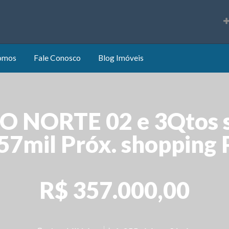
s
omos
Fale Conosco
Blog Imóveis
 NORTE 02 e 3Qtos su
357mil Próx. shopping 
R$ 357.000,00