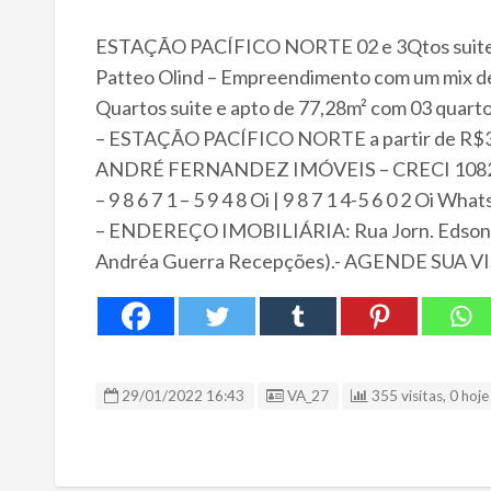
ESTAÇÃO PACÍFICO NORTE 02 e 3Qtos suite 56
Patteo Olind – Empreendimento com um mix d
Quartos suite e apto de 77,28m² com 03 quarto
– ESTAÇÃO PACÍFICO NORTE a partir de R$357
ANDRÉ FERNANDEZ IMÓVEIS – CRECI 108
– 9 8 6 7 1 – 5 9 4 8 Oi | 9 8 7 1 4-5 6 0 2 Oi Wha
– ENDEREÇO IMOBILIÁRIA: Rua Jorn. Edson Ré
Andréa Guerra Recepções).- AGENDE SUA VI
ID Anúncio
29/01/2022 16:43
VA_27
355 visitas, 0 hoje