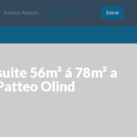
Publicar Anúncio
Cadastre-se
Entrar
ite 56m² á 78m² a
Patteo Olind