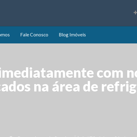
s
omos
Fale Conosco
Blog Imóveis
imediatamente com no
cados na área de refri