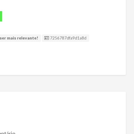
ID Anúncio
ser mais relevante!
7256787dfa9d1a8d
ntário.