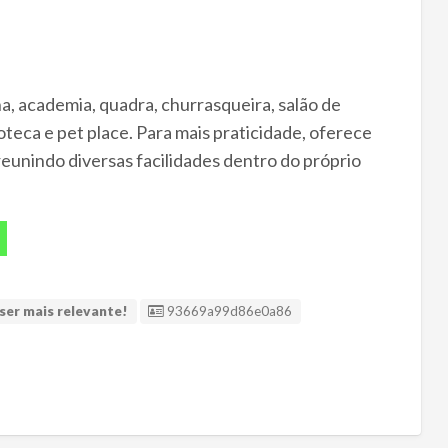
a, academia, quadra, churrasqueira, salão de
teca e pet place. Para mais praticidade, oferece
reunindo diversas facilidades dentro do próprio
ID Anúncio
ser mais relevante!
93669a99d86e0a86