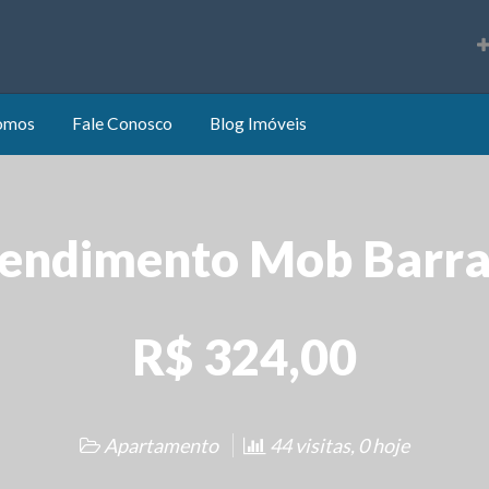
s
omos
Fale Conosco
Blog Imóveis
endimento Mob Barra
R$ 324,00
Apartamento
44 visitas, 0 hoje