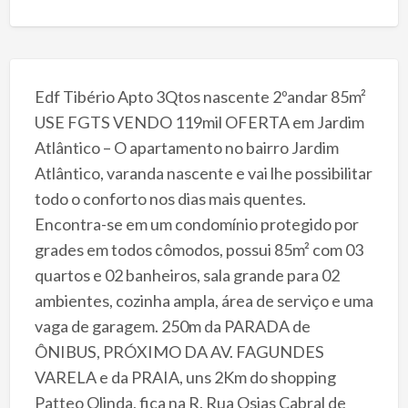
Edf Tibério Apto 3Qtos nascente 2ºandar 85m²
USE FGTS VENDO 119mil OFERTA em Jardim
Atlântico – O apartamento no bairro Jardim
Atlântico, varanda nascente e vai lhe possibilitar
todo o conforto nos dias mais quentes.
Encontra-se em um condomínio protegido por
grades em todos cômodos, possui 85m² com 03
quartos e 02 banheiros, sala grande para 02
ambientes, cozinha ampla, área de serviço e uma
vaga de garagem. 250m da PARADA de
ÔNIBUS, PRÓXIMO DA AV. FAGUNDES
VARELA e da PRAIA, uns 2Km do shopping
Patteo Olinda, fica na R. Rua Osias Cabral de