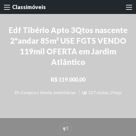
Classimóveis
Edf Tibério Apto 3Qtos nascente
2ºandar 85m² USE FGTS VENDO
119mil OFERTA em Jardim
Atlântico
R$ 119.000,00
Compra e Venda
,
Imobiliárias
527 visitas, 0 hoje
Denunciar