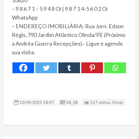
– 9 8 6 7 1 – 5 9 4 8 Oi | 9 8 7 1 4-5 6 0 2 Oi
WhatsApp
– ENDEREÇO IMOBILIÁRIA: Rua Jorn. Edson
Régis, 790 Jardim Atlântico Olinda/PE (Próximo
a Andréa Guerra Recepções).- Ligue e agende
sua visita.
ID Anúncio
10/09/2021 18:47
VA_08
527 visitas, 0 hoje