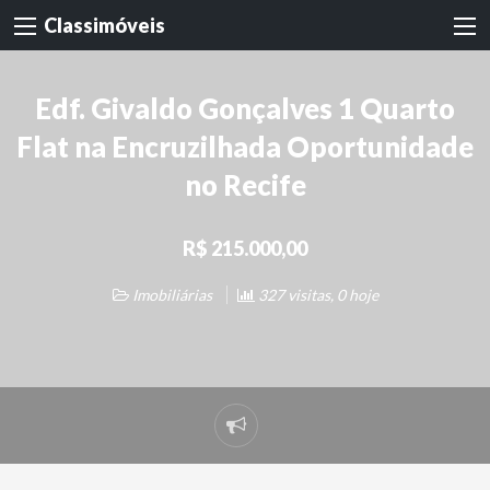
Classimóveis
Edf. Givaldo Gonçalves 1 Quarto
Flat na Encruzilhada Oportunidade
no Recife
R$ 215.000,00
Imobiliárias
327 visitas, 0 hoje
Denunciar
problema