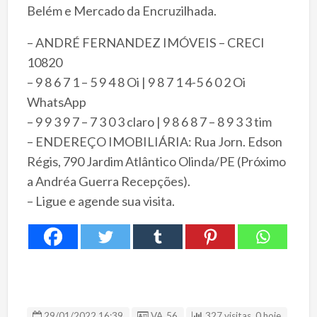
Belém e Mercado da Encruzilhada.
– ANDRÉ FERNANDEZ IMÓVEIS – CRECI
10820
– 9 8 6 7 1 – 5 9 4 8 Oi | 9 8 7 1 4-5 6 0 2 Oi
WhatsApp
– 9 9 3 9 7 – 7 3 0 3 claro | 9 8 6 8 7 – 8 9 3 3 tim
– ENDEREÇO IMOBILIÁRIA: Rua Jorn. Edson
Régis, 790 Jardim Atlântico Olinda/PE (Próximo
a Andréa Guerra Recepções).
– Ligue e agende sua visita.
ID Anúncio
29/01/2022 16:39
VA_56
327 visitas, 0 hoje