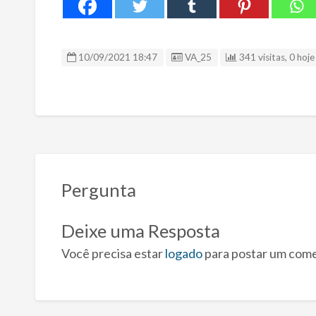
ID Anúncio
10/09/2021 18:47
VA_25
341 visitas, 0 hoje
Pergunta
Deixe uma Resposta
Você precisa estar
logado
para postar um come