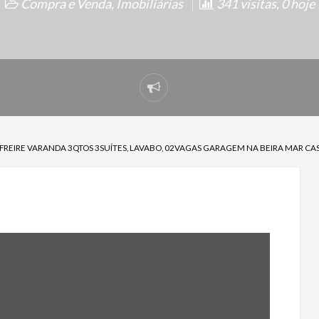
Compra e Venda
,
Imobiliárias
341 visitas, 0 hoje
Denunciar
problema
FREIRE VARANDA 3QTOS 3SUÍTES, LAVABO, 02VAGAS GARAGEM NA BEIRA MAR CA