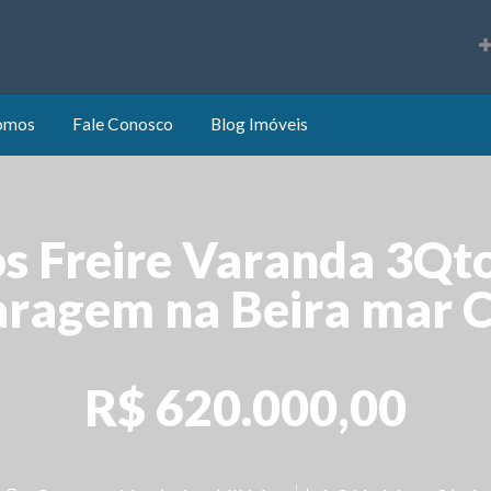
s
omos
Fale Conosco
Blog Imóveis
s Freire Varanda 3Qto
aragem na Beira mar C
R$ 620.000,00