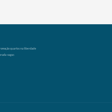
romoção
quartos na liberdade
orada
vagas