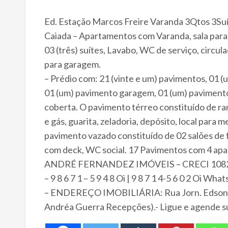
Ed. Estação Marcos Freire Varanda 3Qtos 3Suí
Caiada – Apartamentos com Varanda, sala para 
03 (três) suítes, Lavabo, WC de serviço, circula
para garagem.
– Prédio com: 21 (vinte e um) pavimentos, 01 
01 (um) pavimento garagem, 01 (um) pavimento
coberta. O pavimento térreo constituído de ramp
e gás, guarita, zeladoria, depósito, local para m
pavimento vazado constituído de 02 salões de fe
com deck, WC social. 17 Pavimentos com 4 apa
ANDRÉ FERNANDEZ IMÓVEIS – CRECI 108
– 9 8 6 7 1 – 5 9 4 8 Oi | 9 8 7 1 4-5 6 0 2 Oi Wha
– ENDEREÇO IMOBILIÁRIA: Rua Jorn. Edson Ré
Andréa Guerra Recepções).- Ligue e agende sua