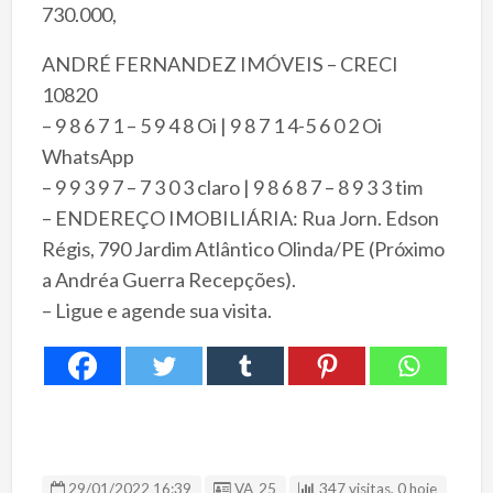
730.000,
ANDRÉ FERNANDEZ IMÓVEIS – CRECI
10820
– 9 8 6 7 1 – 5 9 4 8 Oi | 9 8 7 1 4-5 6 0 2 Oi
WhatsApp
– 9 9 3 9 7 – 7 3 0 3 claro | 9 8 6 8 7 – 8 9 3 3 tim
– ENDEREÇO IMOBILIÁRIA: Rua Jorn. Edson
Régis, 790 Jardim Atlântico Olinda/PE (Próximo
a Andréa Guerra Recepções).
– Ligue e agende sua visita.
ID Anúncio
29/01/2022 16:39
VA_25
347 visitas, 0 hoje