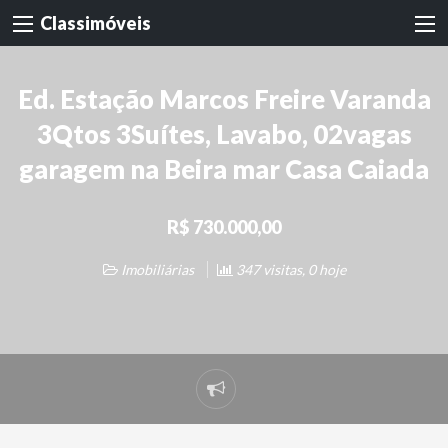
Classimóveis
Ed. Estação Marcos Freire Varanda
3Qtos 3Suítes, Lavabo, 02vagas
garagem na Beira mar Casa Caiada
R$ 730.000,00
Imobiliárias
347 visitas, 0 hoje
Denunciar
problema