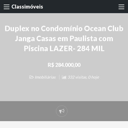
Classimóveis
Duplex no Condomínio Ocean Club
Janga Casas em Paulista com
Piscina LAZER- 284 MIL
R$ 284.000,00
Imobiliárias
332 visitas, 0 hoje
Denunciar
problema