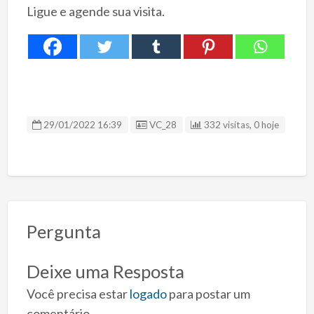
Ligue e agende sua visita.
ID Anúncio
29/01/2022 16:39
VC_28
332 visitas, 0 hoje
Pergunta
Deixe uma Resposta
Você precisa estar
logado
para postar um
comentário.