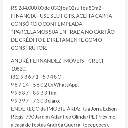
R$ 284.000,00 de 03Qtos 02suítes 80m2 –
FINANCIA – USE SEU FGTS, ACEITA CARTA
CONSÓRCIO CONTEMPLADA.
* PARCELAMOS SUA ENTRADA NO CARTÃO
DE CRÉDITO E DIRETAMENTE COM O
CONSTRUTOR.
ANDRÉ FERNANDEZ IMÓVEIS – CRECI
10820.
(81) 9 8 6 7 1 – 5 9 4 8 Oi.
9 8 7 1 4 – 5 6 0 2 Oi WhatsApp.
9 9 6 8 7 – 8 9 3 3 Tim.
9 9 3 9 7 – 7 3 0 3 claro.
ENDEREÇO da IMOBILIÁRIA: Rua Jorn. Edson
Régis, 790 Jardim Atlântico Olinda/PE (Próximo
a casa de festas Andréa Guerra Recepções).