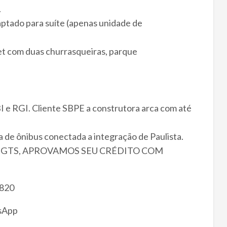
.
aptado para suíte (apenas unidade de
met com duas churrasqueiras, parque
 e RGI. Cliente SBPE a construtora arca com até
a de ônibus conectada a integração de Paulista.
 FGTS, APROVAMOS SEU CRÉDITO COM
820
tsApp