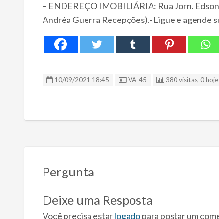
– ENDEREÇO IMOBILIÁRIA: Rua Jorn. Edson Ré
Andréa Guerra Recepções).- Ligue e agende sua
ID Anúncio
10/09/2021 18:45
VA_45
380 visitas, 0 hoje
Pergunta
Deixe uma Resposta
Você precisa estar
logado
para postar um come