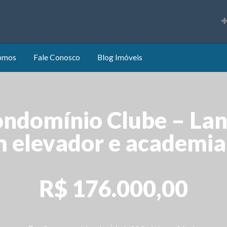
s
omos
Fale Conosco
Blog Imóveis
ondomínio Clube – La
m elevador e academi
R$ 176.000,00