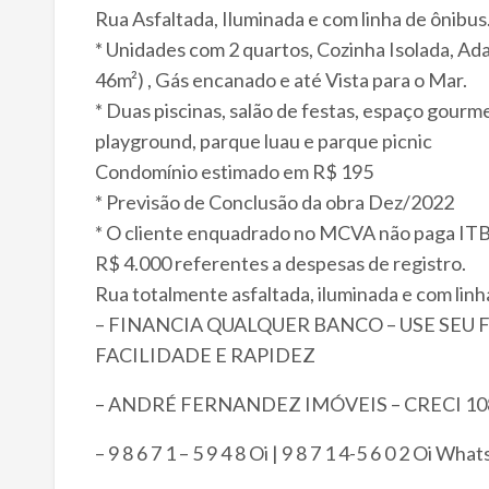
Rua Asfaltada, Iluminada e com linha de ônibus
* Unidades com 2 quartos, Cozinha Isolada, Ad
46m²) , Gás encanado e até Vista para o Mar.
* Duas piscinas, salão de festas, espaço gour
playground, parque luau e parque picnic
Condomínio estimado em R$ 195
* Previsão de Conclusão da obra Dez/2022
* O cliente enquadrado no MCVA não paga ITBI
R$ 4.000 referentes a despesas de registro.
Rua totalmente asfaltada, iluminada e com linh
– FINANCIA QUALQUER BANCO – USE SEU
FACILIDADE E RAPIDEZ
– ANDRÉ FERNANDEZ IMÓVEIS – CRECI 10
– 9 8 6 7 1 – 5 9 4 8 Oi | 9 8 7 1 4-5 6 0 2 Oi Wha