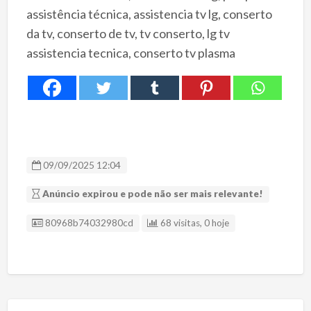
assistência técnica, assistencia tv lg, conserto
da tv, conserto de tv, tv conserto, lg tv
assistencia tecnica, conserto tv plasma
09/09/2025 12:04
Anúncio expirou e pode não ser mais relevante!
ID Anúncio
80968b74032980cd
68 visitas, 0 hoje