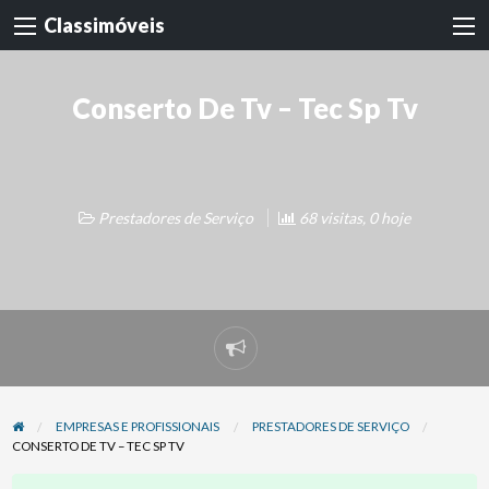
Classimóveis
Conserto De Tv – Tec Sp Tv
Prestadores de Serviço
68 visitas, 0 hoje
Denunciar
problema
EMPRESAS E PROFISSIONAIS
PRESTADORES DE SERVIÇO
CONSERTO DE TV – TEC SP TV