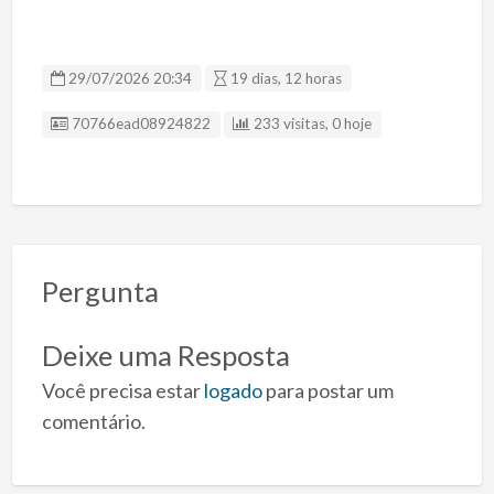
29/07/2026 20:34
19 dias, 12 horas
ID Anúncio
70766ead08924822
233 visitas, 0 hoje
Pergunta
Deixe uma Resposta
Você precisa estar
logado
para postar um
comentário.