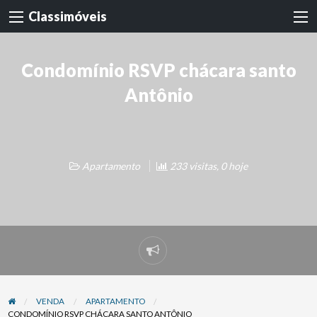
Classimóveis
Condomínio RSVP chácara santo
Antônio
Apartamento
233 visitas, 0 hoje
Denunciar
problema
VENDA
APARTAMENTO
CONDOMÍNIO RSVP CHÁCARA SANTO ANTÔNIO