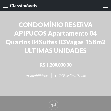
Classimóveis
CONDOMÍNIO RESERVA
APIPUCOS Apartamento 04
Quartos 04Suítes 03Vagas 158m2
ULTIMAS UNIDADES
R$ 1.200.000,00
Imobiliárias
249 visitas, 0 hoje
Denunciar