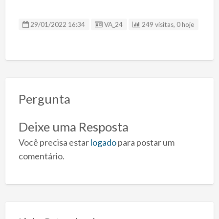
ID Anúncio
29/01/2022 16:34
VA_24
249 visitas, 0 hoje
Pergunta
Deixe uma Resposta
Você precisa estar
logado
para postar um
comentário.