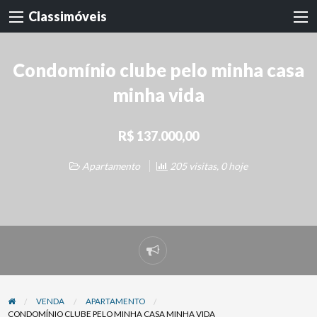
Classimóveis
Condomínio clube pelo minha casa
minha vida
R$ 137.000,00
Apartamento
205 visitas, 0 hoje
Denunciar
problema
VENDA
APARTAMENTO
CONDOMÍNIO CLUBE PELO MINHA CASA MINHA VIDA