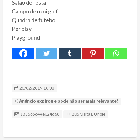
Salão de festa
Campo de mini golf
Quadra de futebol
Per play
Playground
20/02/2019 10:38
Anúncio expirou e pode não ser mais relevante!
ID Anúncio
1335c6d44e024d68
205 visitas, 0 hoje