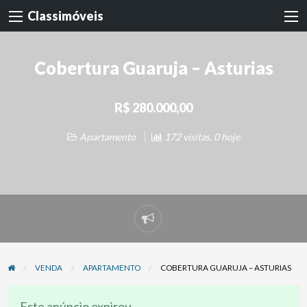
Classimóveis
Cobertura Guaruja – Asturias
R$ 280.000,00
Apartamento
172 visitas, 0 hoje
Denunciar
problema
VENDA
APARTAMENTO
COBERTURA GUARUJA – ASTURIAS
Este anúncio expirou.