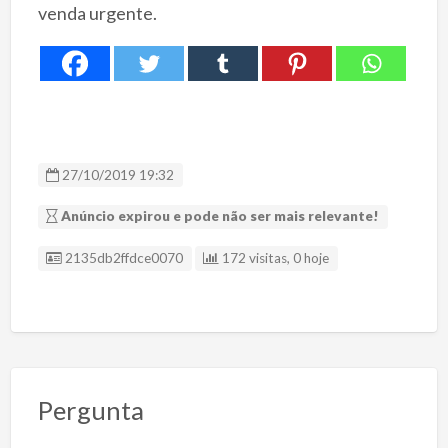
venda urgente.
27/10/2019 19:32
Anúncio expirou e pode não ser mais relevante!
ID Anúncio
2135db2ffdce0070
172 visitas, 0 hoje
Pergunta