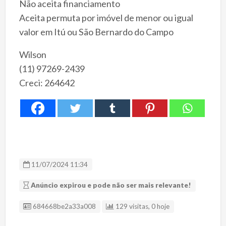
Não aceita financiamento
Aceita permuta por imóvel de menor ou igual
valor em Itú ou São Bernardo do Campo
Wilson
(11) 97269-2439
Creci: 264642
11/07/2024 11:34
Anúncio expirou e pode não ser mais relevante!
ID Anúncio
684668be2a33a008
129 visitas, 0 hoje