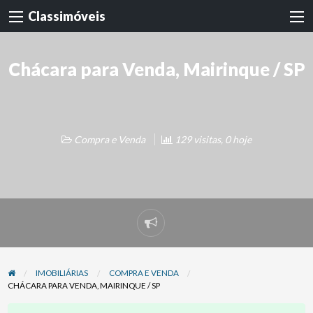
Classimóveis
Chácara para Venda, Mairinque / SP
Compra e Venda
129 visitas, 0 hoje
Denunciar
problema
IMOBILIÁRIAS
COMPRA E VENDA
CHÁCARA PARA VENDA, MAIRINQUE / SP