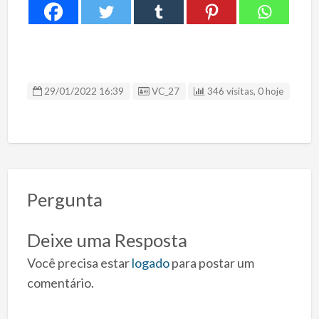
ID Anúncio
29/01/2022 16:39
VC_27
346 visitas, 0 hoje
Pergunta
Deixe uma Resposta
Você precisa estar
logado
para postar um
comentário.