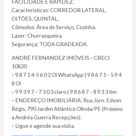
FACILIDADE E RAPIDEZ.
Características: CORREDOR LATERAL,
OITÕES, QUINTAL.
Cômodos: Área de Serviço, Cozinha.
Lazer: Churrasqueira.
Segurança: TODA GRADEADA.
ANDRÉ FERNANDEZ IMÓVEIS – CRECI
10820
– 9 8 7 1 4-5 6 0 2 Oi WhatsApp | 9 8 6 7 1 – 5 9 4
8 Oi
– 9 9 3 9 7 – 7 3 0 3 claro | 9 8 6 8 7 – 8 9 3 3 tim
– ENDEREÇO IMOBILIÁRIA: Rua Jorn. Edson
Régis, 790 Jardim Atlântico Olinda/PE (Próximo
a Andréa Guerra Recepções).
– Ligue e agende sua visita.