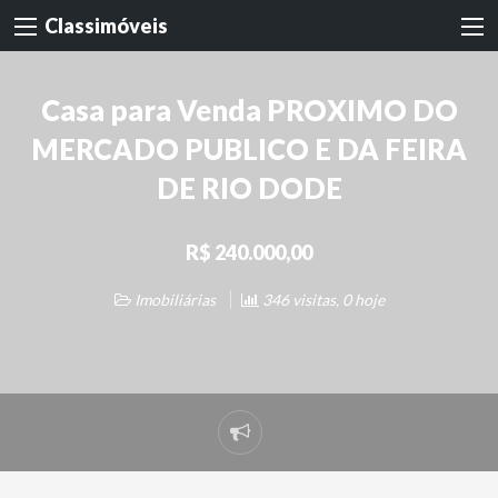
Classimóveis
Casa para Venda PROXIMO DO
MERCADO PUBLICO E DA FEIRA
DE RIO DODE
R$ 240.000,00
Imobiliárias
346 visitas, 0 hoje
Denunciar
problema