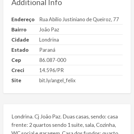
Additional Info
Endereço
Rua Abílio Justiniano de Queiroz, 77
Bairro
João Paz
Cidade
Londrina
Estado
Paraná
Cep
86.087-000
Creci
14.596/PR
Site
bit.ly/angel_felix
Londrina. Cj João Paz. Duas casas, sendo: casa
frente: 2 quartos sendo 1 suite, sala, Cozinha,
WC social e garagem. Casa dos fundos: quarto,