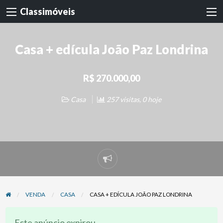
Classimóveis
Casa + edícula João Paz Londrina
R$ 270.000,00
Casa
257 visitas, 0 hoje
Denunciar
problema
VENDA
CASA
CASA + EDÍCULA JOÃO PAZ LONDRINA
Este anúncio expirou.