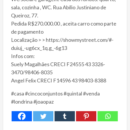
sala, cozinha , WC. Rua Abílio Justiniano de
Queiroz, 77.
Pedida R$270.000.00 , aceita carro como parte
de pagamento
Localização > > https://showmystreet.com/#-
duiuj_-ug6cx_1q.g_-6g13
Infos com:
Suely Magalhães CRECI F24555 43 3326-
3470/98406-8035
Angel Felix CRECI F14596 43 98403-8388
#casa #cincoconjuntos #quintal #venda
#londrina #joaopaz