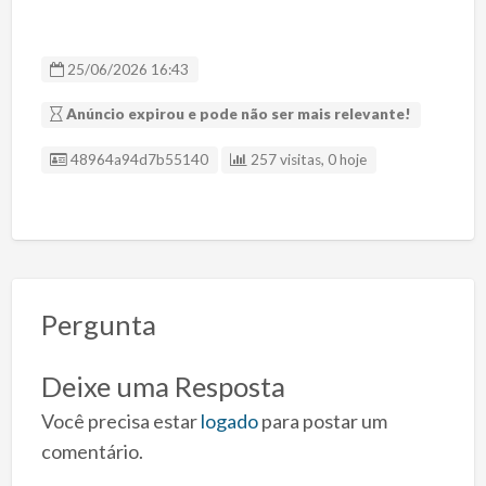
25/06/2026 16:43
Anúncio expirou e pode não ser mais relevante!
ID Anúncio
48964a94d7b55140
257 visitas, 0 hoje
Pergunta
Deixe uma Resposta
Você precisa estar
logado
para postar um
comentário.