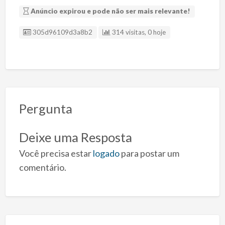
Anúncio expirou e pode não ser mais relevante!
ID Anúncio
305d96109d3a8b2
314 visitas, 0 hoje
Pergunta
Deixe uma Resposta
Você precisa estar
logado
para postar um
comentário.