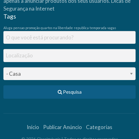
apenas a anunciar produtos dos seus usuários.
Dicas de
Segurança na Internet
Tags
Aluga
pensao
promoção
quartos na liberdade
republica
temporada
vagas
Pesquisa
Início
Publicar Anúncio
Categorias