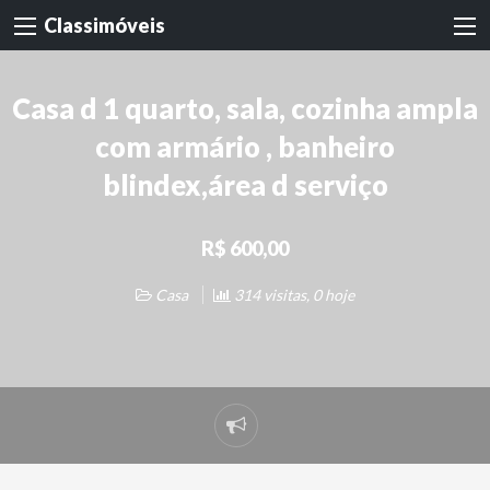
Classimóveis
Casa d 1 quarto, sala, cozinha ampla
com armário , banheiro
blindex,área d serviço
R$ 600,00
Casa
314 visitas, 0 hoje
Denunciar
problema