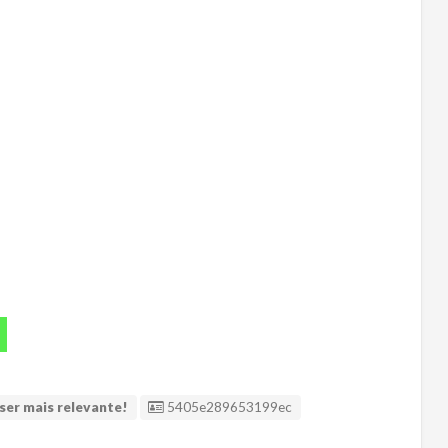
ID Anúncio
ser mais relevante!
5405e289653199ec