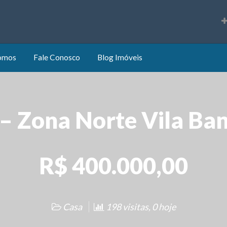
s
omos
Fale Conosco
Blog Imóveis
 – Zona Norte Vila Ba
R$ 400.000,00
Casa
198 visitas, 0 hoje