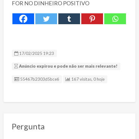
FOR NO DINHEIRO POSITIVO
17/02/2025 19:23
Anúncio expirou e pode não ser mais relevante!
ID Anúncio
55467b2303d5bce6
167 visitas, 0 hoje
Pergunta