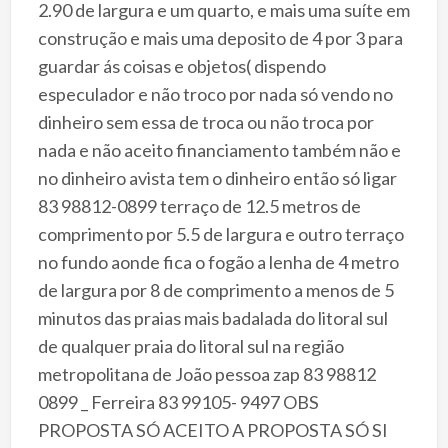
2.90 de largura e um quarto, e mais uma suíte em
construção e mais uma deposito de 4 por 3 para
guardar ás coisas e objetos( dispendo
especulador e não troco por nada só vendo no
dinheiro sem essa de troca ou não troca por
nada e não aceito financiamento também não e
no dinheiro avista tem o dinheiro então só ligar
83 98812-0899
terraço de 12.5 metros de
comprimento por 5.5 de largura e outro terraço
no fundo aonde fica o fogão a lenha de 4 metro
de largura por 8 de comprimento a menos de 5
minutos das praias mais badalada do litoral sul
de qualquer praia do litoral sul na região
metropolitana de João pessoa zap
83 98812
0899
_ Ferreira 83 99105- 9497 OBS
PROPOSTA SÓ ACEITO A PROPOSTA SÓ SI