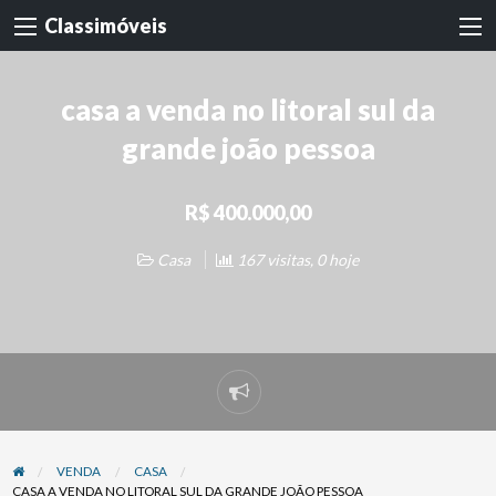
Classimóveis
casa a venda no litoral sul da
grande joão pessoa
R$ 400.000,00
Casa
167 visitas, 0 hoje
Denunciar
problema
VENDA
CASA
CASA A VENDA NO LITORAL SUL DA GRANDE JOÃO PESSOA