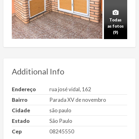
Todas
as fotos
(9)
Additional Info
Endereço
rua josé vidal, 162
Bairro
Parada XV de novembro
Cidade
são paulo
Estado
São Paulo
Cep
08245550