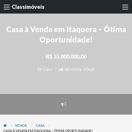
Classimóveis
Casa à Venda em Itaquera – Ótima
Oportunidade!
R$ 35.000.000,00
Casa
68 visitas, 0 hoje
Denunciar
problema
VENDA
CASA
CASA À VENDA EM ITAQUERA – ÓTIMA OPORTUNIDADE!