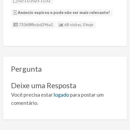
02/11/2025 11:32
Anúncio expirou e pode não ser mais relevante!
ID Anúncio
73368ffbcbd296a1
68 visitas, 0 hoje
Pergunta
Deixe uma Resposta
Você precisa estar
logado
para postar um
comentário.