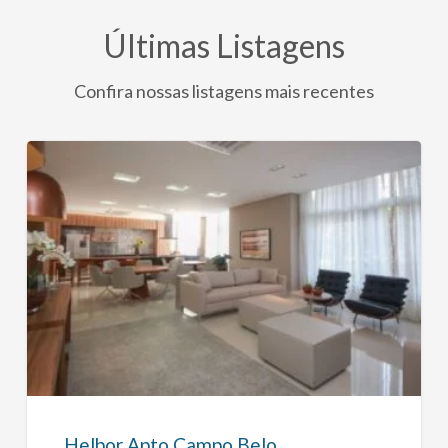
Últimas Listagens
Confira nossas listagens mais recentes
Helbor
Apto
Campo
Belo
Helbor Apto Campo Belo