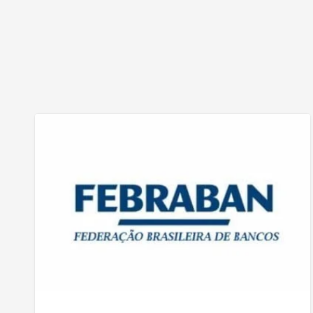
Lista
de
Bancos:
Lista
de