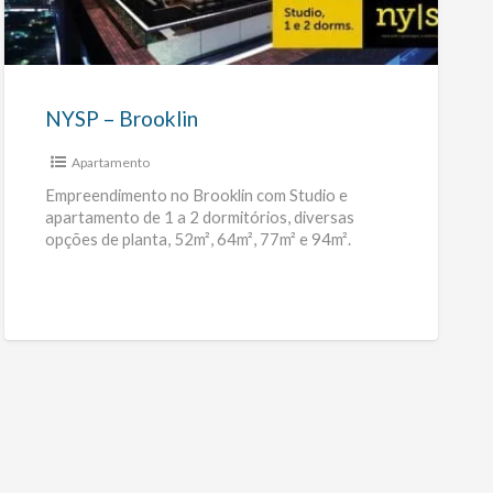
Brooklin
NYSP – Brooklin
Apartamento
Empreendimento no Brooklin com Studio e
apartamento de 1 a 2 dormitórios, diversas
opções de planta, 52m², 64m², 77m² e 94m².
Proximo da futura estação
[…]