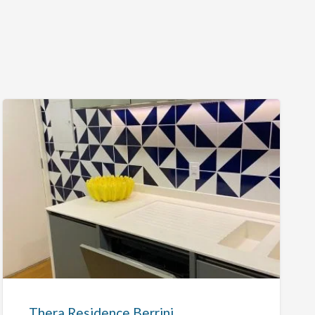
Thera
Residence
Berrini
Thera Residence Berrini