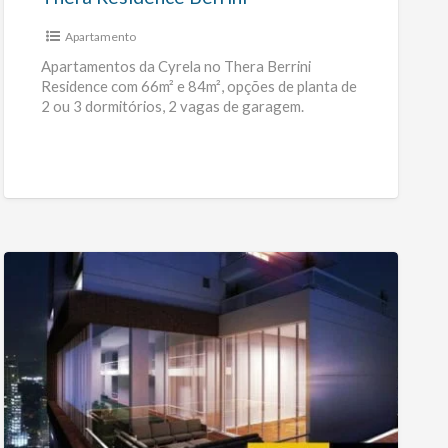
Apartamento
Apartamentos da Cyrela no Thera Berrini
Residence com 66m² e 84m², opções de planta de
2 ou 3 dormitórios, 2 vagas de garagem.
Localizado ao
[…]
NYSP
–