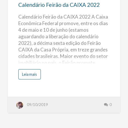
Calendário Feirão da CAIXA 2022
Calendário Feirão da CAIXA 2022 A Caixa
Econômica Federal promove, entre os dias
4 de maio e 10 de junho (estamos
aguardando a liberação do calendário
2022), a décima sexta edição do Feirão
CAIXA da Casa Própria, em treze grandes
cidades brasileiras. Maior evento do setor
imobiliário no país, o Feirão promete
estimular ainda mais aquisição da casa
s
Leia mais
própria pelas famílias brasileiras, ao
o
b
oferecer mais de 430 mil imóveis novos,
r
e
usados e na planta, com crédito fácil e
C
a
rápido, com taxas de juros menores.
l
(mais…)
e
09/10/2019
0
n
d
á
r
i
o
F