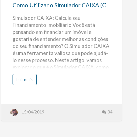
(Casa
Como Utilizar o Simulador CAIXA (Casa Própria)
Própria)
Simulador CAIXA: Calcule seu
Financiamento Imobiliário Você está
pensando em financiar um imóvel e
gostaria de entender melhor as condições
do seu financiamento? O Simulador CAIXA
é uma ferramenta valiosa que pode ajudá-
lo nesse processo. Neste artigo, vamos
explorar o que é o Simulador CAIXA, como
utilizá-lo e quais são seus benefícios.
s
Leia mais
(mais…)
o
b
r
e
C
o
m
o
15/04/2019
34
U
t
i
l
i
z
a