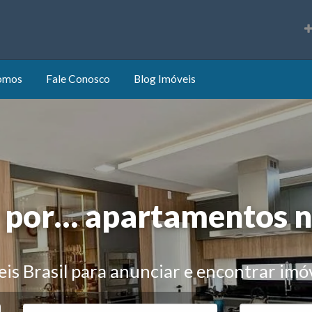
s
omos
Fale Conosco
Blog Imóveis
or…
apartamentos no Ri
is Brasil para anunciar e encontrar imó