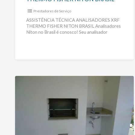
Prestadores de Serviço
ASSISTÊNCIA TÉCNICA ANALISADORES XRF
THERMO FISHER NITON BRASIL Analisadores
Niton no Brasil é conosco! Seu analisador
Thermo Fisher Scientific Niton apresentou
defeito, deixou de ligar,
[…]
One
Brooklin