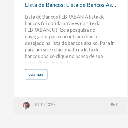
Bancos
Lista de Bancos: Lista de Bancos Associados a FEBRABAN
Associados
Lista de Bancos FEBRABAN A lista de
a
bancos foi obtida através no site da
FEBRABAN
FEBRABAN. Utilize a pesquisa do
navegador para encontrar o banco
desejado na lista de bancos abaixo. Para ir
para um site relacionado na lista de
bancos abaixo clique no banco de sua
preferência. (mais…)
s
Leia mais
o
b
r
e
L
i
s
t
07/01/2020
0
a
d
e
B
a
n
c