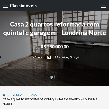
Classimóveis
Casa 2 quartos reformada com
quintal e garagem – Londrina Norte
R$ 280.000,00
Casa
311 visitas, 0 hoje
Denunciar
problema
VENDA
CASA
CASA 2 QUARTOS REFORMADA COM QUINTAL E GARAGEM – LONDRINA
NORTE