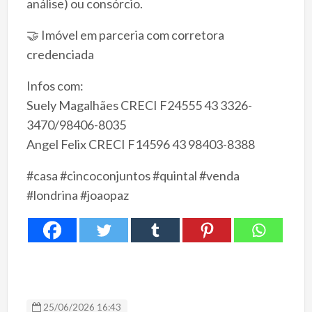
análise) ou consórcio.
🤝 Imóvel em parceria com corretora
credenciada
Infos com:
Suely Magalhães CRECI F24555 43 3326-
3470/98406-8035
Angel Felix CRECI F14596 43 98403-8388
#casa #cincoconjuntos #quintal #venda
#londrina #joaopaz
25/06/2026 16:43