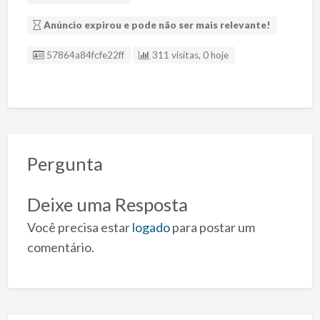
Anúncio expirou e pode não ser mais relevante!
ID Anúncio
57864a84fcfe22ff
311 visitas, 0 hoje
Pergunta
Deixe uma Resposta
Você precisa estar
logado
para postar um
comentário.