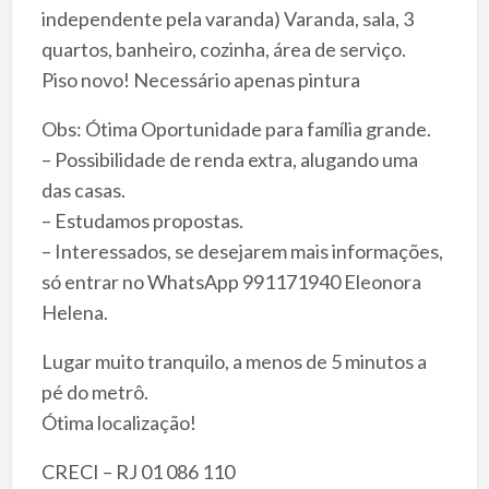
independente pela varanda) Varanda, sala, 3
quartos, banheiro, cozinha, área de serviço.
Piso novo! Necessário apenas pintura
Obs: Ótima Oportunidade para família grande.
– Possibilidade de renda extra, alugando uma
das casas.
– Estudamos propostas.
– Interessados, se desejarem mais informações,
só entrar no WhatsApp 991171940 Eleonora
Helena.
Lugar muito tranquilo, a menos de 5 minutos a
pé do metrô.
Ótima localização!
CRECI – RJ 01 086 110