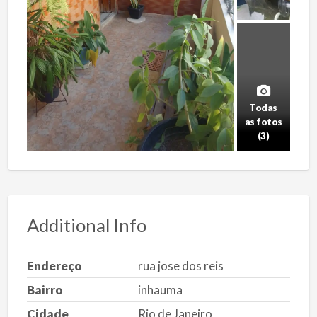
Todas
as fotos
(3)
Additional Info
Endereço
rua jose dos reis
Bairro
inhauma
Cidade
Rio de Janeiro