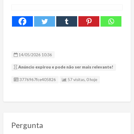
14/05/2026 10:36
Anúncio expirou e pode não ser mais relevante!
ID Anúncio
3776967fce405826
57 visitas, 0 hoje
Pergunta