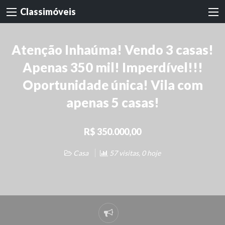
Classimóveis
Atenção Inhaúma! Vendo 3 casas!
Apenas 350 mil! Imperdível!!!
Oportunidade única! Vila com
apenas 5 casas!
R$ 350.000,00
Casa
57 visitas, 0 hoje
Denunciar