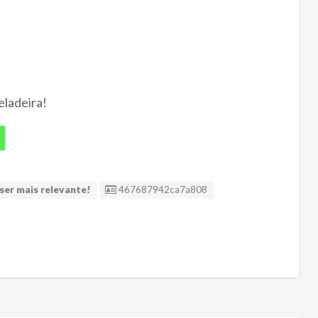
ladeira!
ID Anúncio
ser mais relevante!
467687942ca7a808