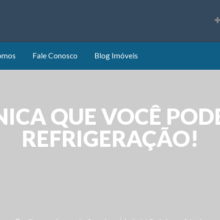
s
omos
Fale Conosco
Blog Imóveis
NICA QUE VOCÊ POD
REFRIGERAÇÃO!