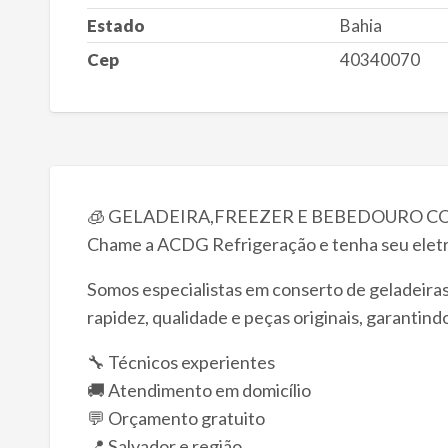
Estado
Bahia
Cep
40340070
🧊 GELADEIRA,FREEZER E BEBEDOURO C
Chame a ACDG Refrigeração e tenha seu elet
Somos especialistas em conserto de geladeira
rapidez, qualidade e peças originais, garantind
🔧 Técnicos experientes
🚚 Atendimento em domicílio
💬 Orçamento gratuito
📍 Salvador e região