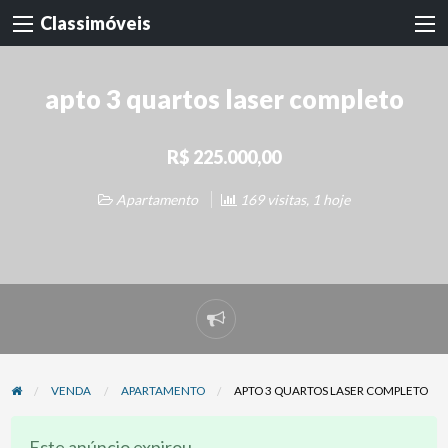
Classimóveis
apto 3 quartos laser completo
R$ 225.000,00
Apartamento
169 visitas, 1 hoje
Denunciar
problema
VENDA
APARTAMENTO
APTO 3 QUARTOS LASER COMPLETO
Este anúncio expirou.