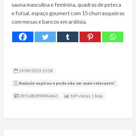
sauna masculina e feminina, quadras de peteca
e futsal, espaço goumert com 15 churrasqueiras
com mesas e bancos em ardósia.
19/09/2019 15:58
Anúncio expirou e pode não ser mais relevante!
ID Anúncio
3915d8289845eb61
169 visitas, 1 hoje