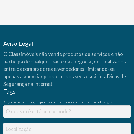
o
S
i
m
u
l
a
d
o
r
C
Aviso Legal
A
I
X
O Classimóveis não vende produtos ou serviços e não
A
(
participa de qualquer parte das negociações realizados
C
a
s
entre os compradores e vendedores, limitando-se
a
P
apenas a anunciar produtos dos seus usuários.
Dicas de
r
ó
Segurança na Internet
p
r
Tags
i
a
)
Aluga
pensao
promoção
quartos na liberdade
republica
temporada
vagas