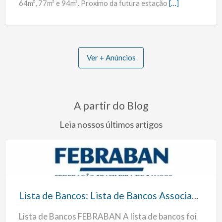
64m², 77m² e 94m². Proximo da futura estação
[…]
Ver + Anúncios
A partir do Blog
Leia nossos últimos artigos
Lista
de
Bancos:
Lista de Bancos: Lista de Bancos Associados a FEBRABAN
Lista
Lista de Bancos FEBRABAN A lista de bancos foi
de