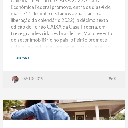
Calendário Feirão da CAIXA 2022 A Caixa
2022
e
B
Econômica Federal promove, entre os dias 4 de
a
n
maio e 10 de junho (estamos aguardando a
c
o
liberação do calendário 2022), a décima sexta
s
A
edição do Feirão CAIXA da Casa Própria, em
s
s
treze grandes cidades brasileiras. Maior evento
o
c
do setor imobiliário no país, o Feirão promete
i
a
estimular ainda mais aquisição da casa própria
d
o
pelas famílias brasileiras, ao oferecer mais de 430
s
s
Leia mais
a
mil imóveis novos, usados e na planta, com
o
F
b
crédito fácil e rápido, com taxas de juros
E
r
B
e
menores. (mais…)
R
C
A
09/10/2019
0
a
B
l
A
e
N
n
d
á
r
i
o
F
Como
e
i
r
Utilizar
ã
o