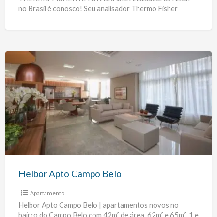
no Brasil é conosco! Seu analisador Thermo Fisher
Scientific Niton apresentou defeito, deixou de ligar,
[…]
Helbor
Apto
Campo
Belo
Helbor Apto Campo Belo
Apartamento
Helbor Apto Campo Belo | apartamentos novos no
bairro do Campo Belo com 42m² de área, 62m² e 65m². 1 e