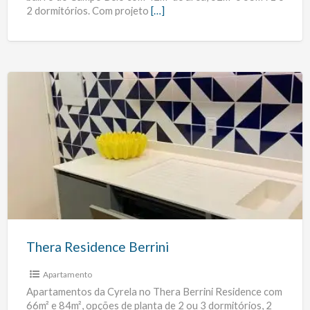
2 dormitórios. Com projeto
[…]
Thera
Residence
Berrini
Thera Residence Berrini
Apartamento
Apartamentos da Cyrela no Thera Berrini Residence com
66m² e 84m², opções de planta de 2 ou 3 dormitórios, 2