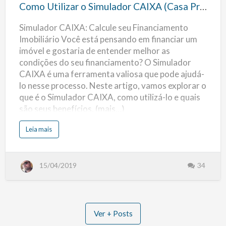
o
d
Como Utilizar o Simulador CAIXA (Casa Própria)
a
Simulador
C
A
Simulador CAIXA: Calcule seu Financiamento
CAIXA
I
X
Imobiliário Você está pensando em financiar um
A
(Casa
2
imóvel e gostaria de entender melhor as
0
Própria)
2
condições do seu financiamento? O Simulador
2
CAIXA é uma ferramenta valiosa que pode ajudá-
lo nesse processo. Neste artigo, vamos explorar o
que é o Simulador CAIXA, como utilizá-lo e quais
são seus benefícios. (mais…)
s
Leia mais
o
b
r
e
C
15/04/2019
34
o
m
o
U
t
i
l
i
Ver + Posts
z
a
r