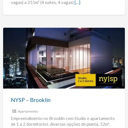
vagas) a 251m² (4 suítes, 4 vagas)
[…]
NYSP
–
Brooklin
NYSP – Brooklin
Apartamento
Empreendimento no Brooklin com Studio e apartamento
de 1 a 2 dormitórios, diversas opções de planta, 52m²,