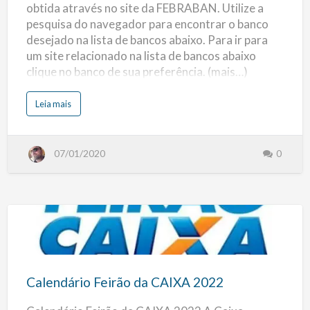
obtida através no site da FEBRABAN. Utilize a
Bancos
pesquisa do navegador para encontrar o banco
Associados
desejado na lista de bancos abaixo. Para ir para
a
um site relacionado na lista de bancos abaixo
FEBRABAN
clique no banco de sua preferência. (mais…)
s
Leia mais
o
b
r
e
L
07/01/2020
0
i
s
t
a
d
e
B
a
n
c
Calendário
o
s
:
Feirão
L
i
da
s
Calendário Feirão da CAIXA 2022
t
CAIXA
a
d