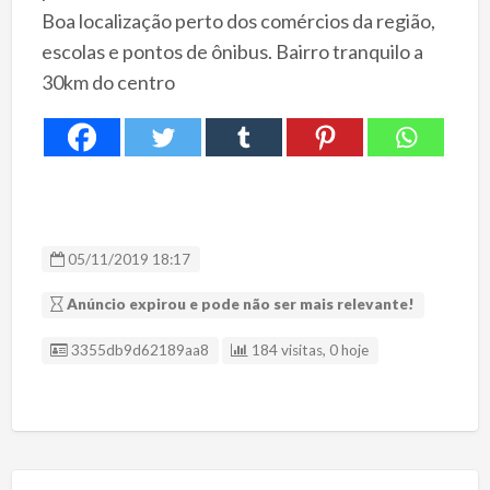
Boa localização perto dos comércios da região,
escolas e pontos de ônibus. Bairro tranquilo a
30km do centro
05/11/2019 18:17
Anúncio expirou e pode não ser mais relevante!
ID Anúncio
3355db9d62189aa8
184 visitas, 0 hoje