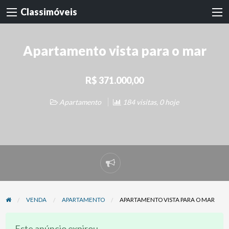
Classimóveis
Apartamento vista para o mar
R$ 371.000,00
Apartamento
184 visitas, 0 hoje
Denunciar
problema
VENDA
APARTAMENTO
APARTAMENTO VISTA PARA O MAR
Este anúncio expirou.