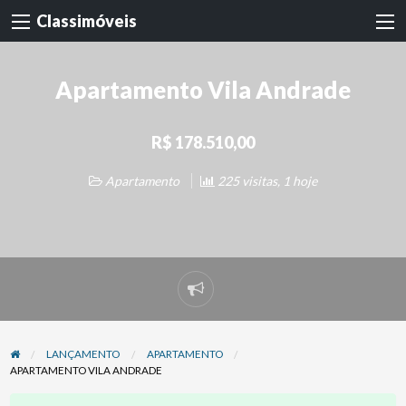
Classimóveis
Apartamento Vila Andrade
R$ 178.510,00
Apartamento
225 visitas, 1 hoje
Denunciar
problema
LANÇAMENTO
APARTAMENTO
APARTAMENTO VILA ANDRADE