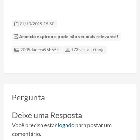
21/10/2019 15:50
Anúncio expirou e pode não ser mais relevante!
ID Anúncio
2005dadeca96b65c
173 visitas, 0 hoje
Pergunta
Deixe uma Resposta
Você precisa estar
logado
para postar um
comentário.