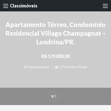
Classimóveis
Apartamento Térreo, Condomínio
Residencial Village Champagnat –
Londrina/PR.
R$ 179.000,00
Apartamento
173 visitas, 0 hoje
Denunciar
problema