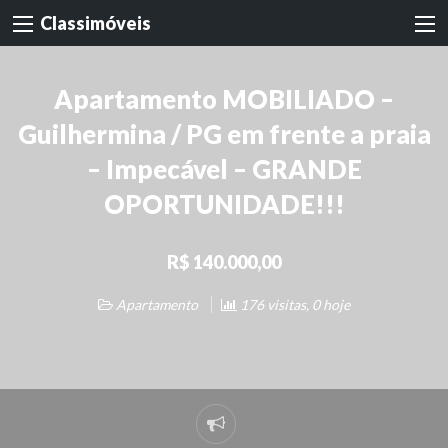
Classimóveis
Apartamento MOBILIADO –
Guilhermina / PG em frente a praia
– Impecável – GRANDE
OPORTUNIDADE!!!
R$ 140.000,00
Apartamento
176 visitas, 0 hoje
Denunciar