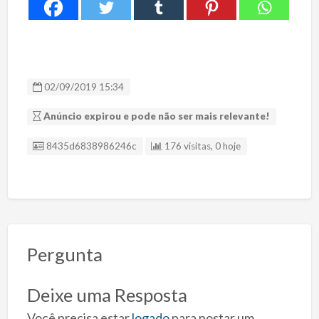
02/09/2019 15:34
Anúncio expirou e pode não ser mais relevante!
ID Anúncio
8435d6838986246c
176 visitas, 0 hoje
Pergunta
Deixe uma Resposta
Você precisa estar
logado
para postar um