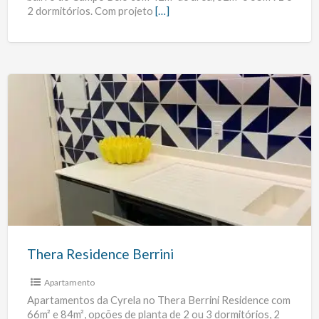
2 dormitórios. Com projeto
[…]
Thera
Residence
Berrini
Thera Residence Berrini
Apartamento
Apartamentos da Cyrela no Thera Berrini Residence com
66m² e 84m², opções de planta de 2 ou 3 dormitórios, 2