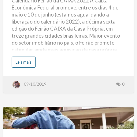
Calendário Feirão da CAIXA 2022 A Caixa
2022
e
B
Econômica Federal promove, entre os dias 4 de
a
n
maio e 10 de junho (estamos aguardando a
c
o
liberação do calendário 2022), a décima sexta
s
A
edição do Feirão CAIXA da Casa Própria, em
s
s
treze grandes cidades brasileiras. Maior evento
o
c
do setor imobiliário no país, o Feirão promete
i
a
estimular ainda mais aquisição da casa própria
d
o
pelas famílias brasileiras, ao oferecer mais de 430
s
s
Leia mais
a
mil imóveis novos, usados e na planta, com
o
F
b
crédito fácil e rápido, com taxas de juros
E
r
B
e
menores. (mais…)
R
C
A
09/10/2019
0
a
B
l
A
e
N
n
d
á
r
i
o
F
Como
e
i
r
Utilizar
ã
o