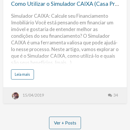
o
d
Como Utilizar o Simulador CAIXA (Casa Própria)
a
Simulador
C
A
Simulador CAIXA: Calcule seu Financiamento
CAIXA
I
X
Imobiliário Você está pensando em financiar um
A
(Casa
2
imóvel e gostaria de entender melhor as
0
Própria)
2
condições do seu financiamento? O Simulador
2
CAIXA é uma ferramenta valiosa que pode ajudá-
lo nesse processo. Neste artigo, vamos explorar o
que é o Simulador CAIXA, como utilizá-lo e quais
são seus benefícios. (mais…)
s
Leia mais
o
b
r
e
C
15/04/2019
34
o
m
o
U
t
i
l
i
Ver + Posts
z
a
r