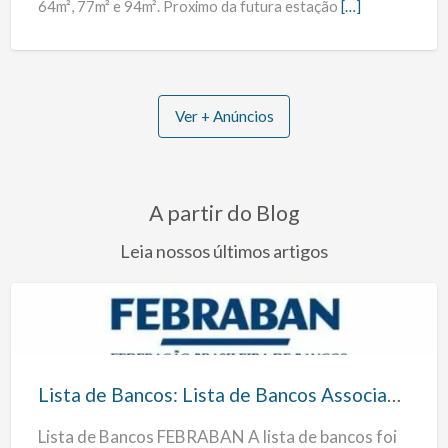
64m², 77m² e 94m². Proximo da futura estação
[…]
Ver + Anúncios
A partir do Blog
Leia nossos últimos artigos
Lista
de
Bancos:
Lista de Bancos: Lista de Bancos Associados a FEBRABAN
Lista
Lista de Bancos FEBRABAN A lista de bancos foi
de