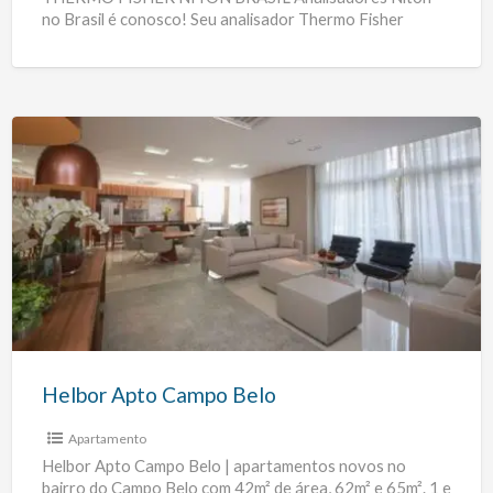
no Brasil é conosco! Seu analisador Thermo Fisher
Scientific Niton apresentou defeito, deixou de ligar,
[…]
Helbor
Apto
Campo
Belo
Helbor Apto Campo Belo
Apartamento
Helbor Apto Campo Belo | apartamentos novos no
bairro do Campo Belo com 42m² de área, 62m² e 65m². 1 e