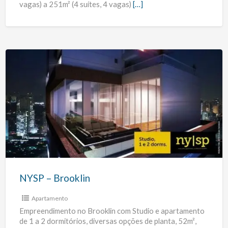
vagas) a 251m² (4 suítes, 4 vagas)
[…]
NYSP
–
Brooklin
NYSP – Brooklin
Apartamento
Empreendimento no Brooklin com Studio e apartamento
de 1 a 2 dormitórios, diversas opções de planta, 52m²,