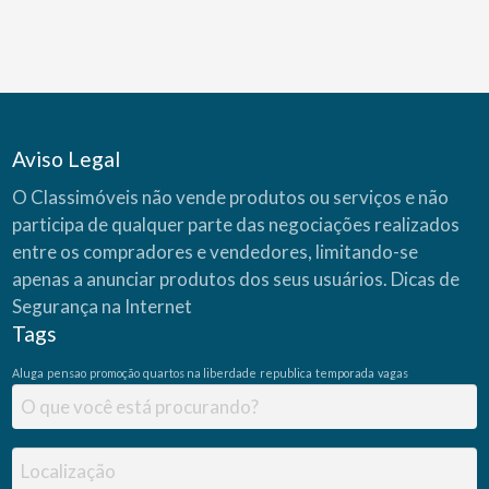
o
S
i
m
u
l
a
d
o
r
C
Aviso Legal
A
I
X
O Classimóveis não vende produtos ou serviços e não
A
(
participa de qualquer parte das negociações realizados
C
a
s
entre os compradores e vendedores, limitando-se
a
P
apenas a anunciar produtos dos seus usuários.
Dicas de
r
ó
Segurança na Internet
p
r
Tags
i
a
)
Aluga
pensao
promoção
quartos na liberdade
republica
temporada
vagas