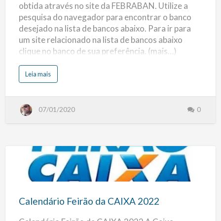
obtida através no site da FEBRABAN. Utilize a
Bancos
pesquisa do navegador para encontrar o banco
Associados
desejado na lista de bancos abaixo. Para ir para
a
um site relacionado na lista de bancos abaixo
FEBRABAN
clique no banco de sua preferência. (mais…)
s
Leia mais
o
b
r
e
L
07/01/2020
0
i
s
t
a
d
e
B
a
n
c
Calendário
o
s
:
Feirão
L
i
da
s
Calendário Feirão da CAIXA 2022
t
CAIXA
a
d