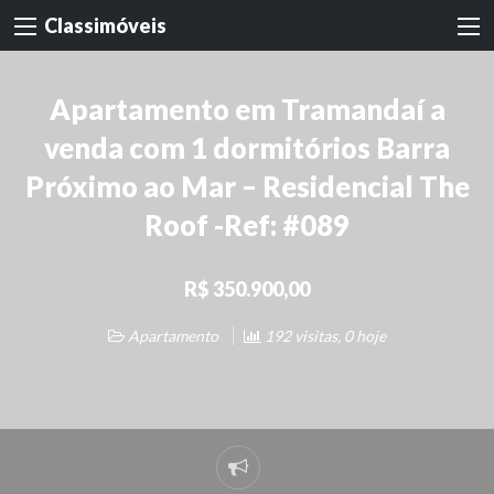
Classimóveis
Apartamento em Tramandaí a
venda com 1 dormitórios Barra
Próximo ao Mar – Residencial The
Roof -Ref: #089
R$ 350.900,00
Apartamento
192 visitas, 0 hoje
Denunciar