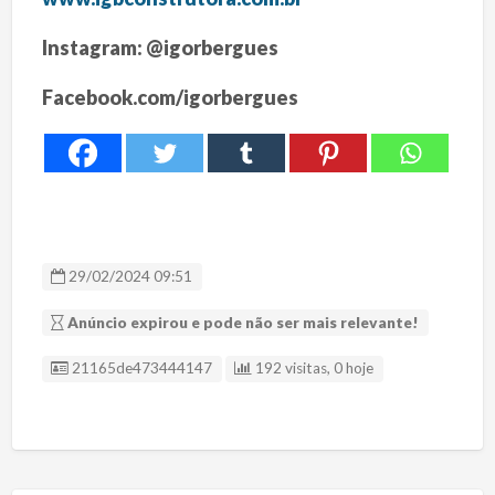
Instagram: @igorbergues
Facebook.com/igorbergues
29/02/2024 09:51
Anúncio expirou e pode não ser mais relevante!
ID Anúncio
21165de473444147
192 visitas, 0 hoje