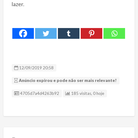
lazer.
12/09/2019 20:58
Anúncio expirou e pode não ser mais relevante!
ID Anúncio
4705d7a4d4263b92
185 visitas, 0 hoje