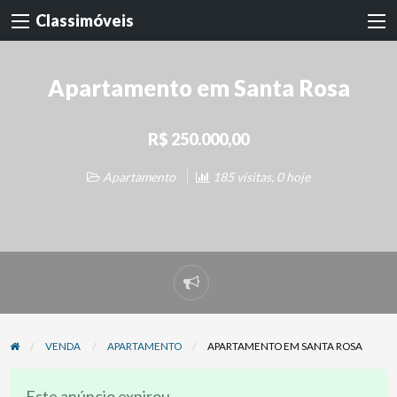
Classimóveis
Apartamento em Santa Rosa
R$ 250.000,00
Apartamento
185 visitas, 0 hoje
Denunciar
problema
VENDA
APARTAMENTO
APARTAMENTO EM SANTA ROSA
Este anúncio expirou.