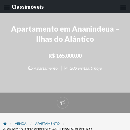
Classimóveis
Apartamento em Ananindeua –
Ilhas do Alântico
R$ 165.000,00
Apartamento
203 visitas, 0 hoje
Denunciar
problema
VENDA
APARTAMENTO
APARTAMENTO EM ANANINDEUA – ILHAS DO ALÂNTICO