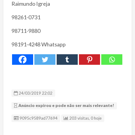
Raimundo Igreja
98261-0731
98711-9880
98191-4248 Whatsapp
24/03/2019 22:02
Anúncio expirou e pode não ser mais relevante!
ID Anúncio
9095c9589ad77694
203 visitas, 0 hoje