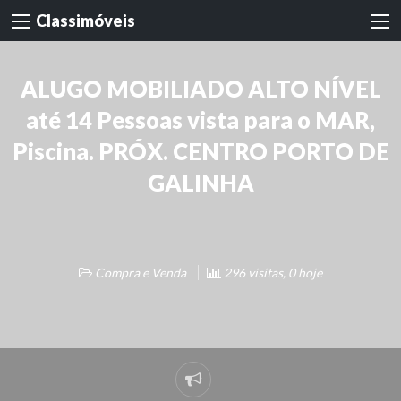
Classimóveis
ALUGO MOBILIADO ALTO NÍVEL
até 14 Pessoas vista para o MAR,
Piscina. PRÓX. CENTRO PORTO DE
GALINHA
Compra e Venda
296 visitas, 0 hoje
Denunciar