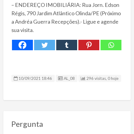
– ENDEREÇO IMOBILIÁRIA: Rua Jorn. Edson
Régis, 790 Jardim Atlântico Olinda/PE (Próximo
a Andréa Guerra Recepções).- Ligue e agende
sua visita.
ID Anúncio
10/09/2021 18:46
AL_08
296 visitas, 0 hoje
Pergunta