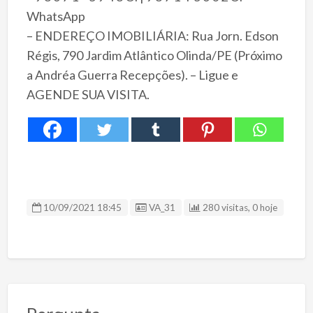
WhatsApp
– ENDEREÇO IMOBILIÁRIA: Rua Jorn. Edson
Régis, 790 Jardim Atlântico Olinda/PE (Próximo
a Andréa Guerra Recepções). – Ligue e
AGENDE SUA VISITA.
ID Anúncio
10/09/2021 18:45
VA_31
280 visitas, 0 hoje