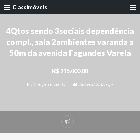
Classimóveis
4Qtos sendo 3sociais dependência
compl., sala 2ambientes varanda a
50m da avenida Fagundes Varela
R$ 215.000,00
Compra e Venda
280 visitas, 0 hoje
Denunciar
problema