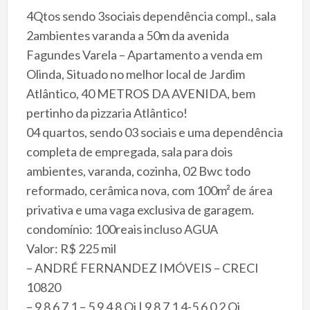
4Qtos sendo 3sociais dependência compl., sala
2ambientes varanda a 50m da avenida
Fagundes Varela – Apartamento a venda em
Olinda, Situado no melhor local de Jardim
Atlântico, 40 METROS DA AVENIDA, bem
pertinho da pizzaria Atlântico!
04 quartos, sendo 03 sociais e uma dependência
completa de empregada, sala para dois
ambientes, varanda, cozinha, 02 Bwc todo
reformado, cerâmica nova, com 100m² de área
privativa e uma vaga exclusiva de garagem.
condomínio: 100reais incluso AGUA
Valor: R$ 225 mil
– ANDRÉ FERNANDEZ IMÓVEIS – CRECI
10820
– 9 8 6 7 1 – 5 9 4 8 Oi | 9 8 7 1 4-5 6 0 2 Oi