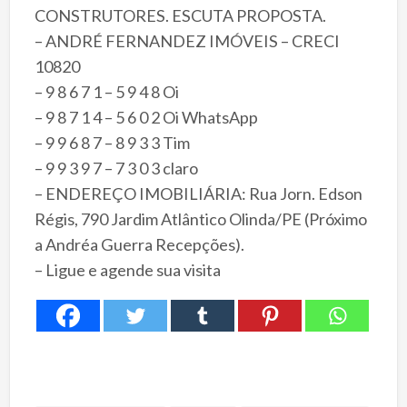
CONSTRUTORES. ESCUTA PROPOSTA.
– ANDRÉ FERNANDEZ IMÓVEIS – CRECI
10820
– 9 8 6 7 1 – 5 9 4 8 Oi
– 9 8 7 1 4 – 5 6 0 2 Oi WhatsApp
– 9 9 6 8 7 – 8 9 3 3 Tim
– 9 9 3 9 7 – 7 3 0 3 claro
– ENDEREÇO IMOBILIÁRIA: Rua Jorn. Edson
Régis, 790 Jardim Atlântico Olinda/PE (Próximo
a Andréa Guerra Recepções).
– Ligue e agende sua visita