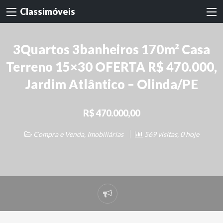
Classimóveis
3Quartos 3banheiros 170m² Casa
Terreno 15×30 OFERTA R$ 470.000,
Jardim Atlântico – Olinda/PE
R$ 470.000,00
Compra e Venda
,
Imobiliárias
569 visitas, 0 hoje
Denunciar
problema