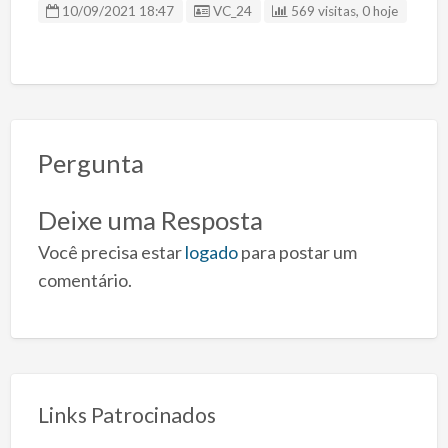
ID Anúncio
10/09/2021 18:47
VC_24
569 visitas, 0 hoje
Pergunta
Deixe uma Resposta
Você precisa estar
logado
para postar um
comentário.
Links Patrocinados