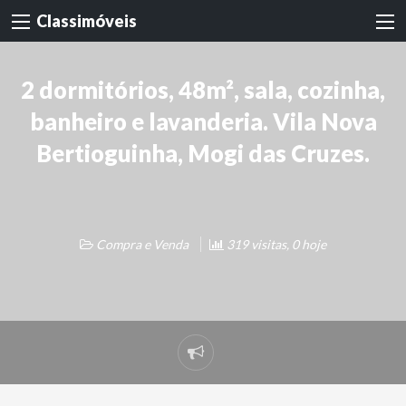
Classimóveis
2 dormitórios, 48m², sala, cozinha,
banheiro e lavanderia. Vila Nova
Bertioguinha, Mogi das Cruzes.
Compra e Venda
319 visitas, 0 hoje
Denunciar
problema