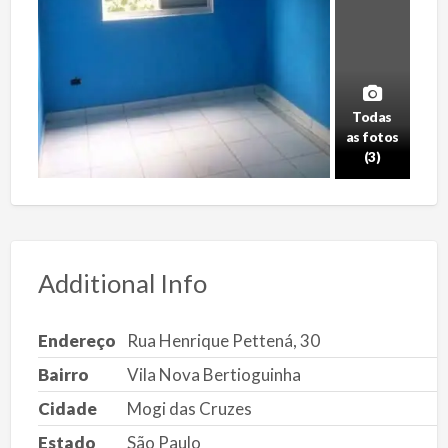
Todas
as fotos
(3)
Additional Info
Endereço
Rua Henrique Pettená, 30
Bairro
Vila Nova Bertioguinha
Cidade
Mogi das Cruzes
Estado
São Paulo