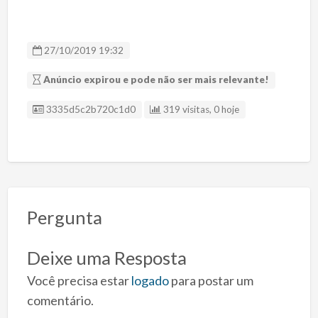
27/10/2019 19:32
Anúncio expirou e pode não ser mais relevante!
ID Anúncio
3335d5c2b720c1d0
319 visitas, 0 hoje
Pergunta
Deixe uma Resposta
Você precisa estar
logado
para postar um
comentário.