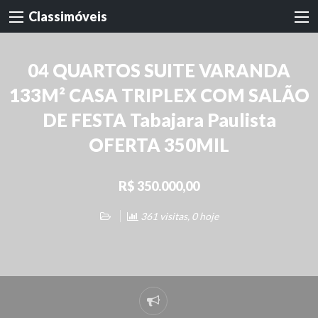
Classimóveis
04 QUARTOS SUITE VARANDA
133M² CASA TRIPLEX COM SALÃO
DE FESTA Tabajara Paulista
OFERTA 350MIL
R$ 350.000,00
361 visitas, 0 hoje
Denunciar