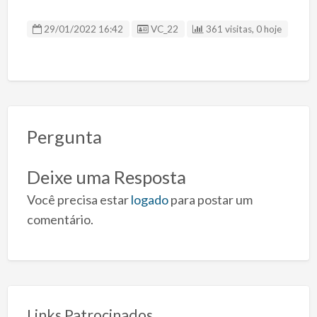
ID Anúncio
29/01/2022 16:42
VC_22
361 visitas, 0 hoje
Pergunta
Deixe uma Resposta
Você precisa estar
logado
para postar um
comentário.
Links Patrocinados