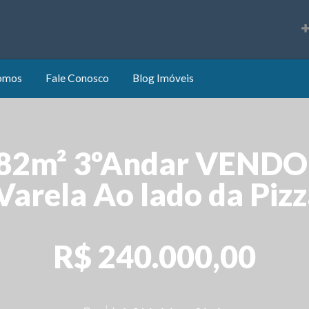
s
omos
Fale Conosco
Blog Imóveis
82m² 3ºAndar VENDO 
arela Ao lado da Pizz
R$ 240.000,00