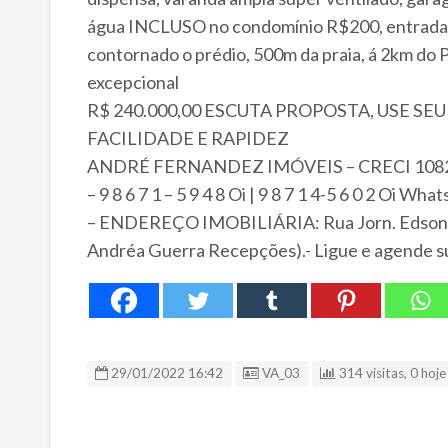
água INCLUSO no condomínio R$200, entrada no
contornado o prédio, 500m da praia, á 2km
excepcional
R$ 240.000,00 ESCUTA PROPOSTA, USE S
FACILIDADE E RAPIDEZ
ANDRÉ FERNANDEZ IMÓVEIS – CRECI 108
– 9 8 6 7 1 – 5 9 4 8 Oi | 9 8 7 1 4-5 6 0 2 Oi Wha
– ENDEREÇO IMOBILIÁRIA: Rua Jorn. Edson Ré
Andréa Guerra Recepções).- Ligue e agende sua
ID Anúncio
29/01/2022 16:42
VA_03
314 visitas, 0 hoje