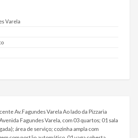
s Varela
co
te Av.Fagundes Varela Ao lado da Pizzaria
venida Fagundes Varela, com 03 quartos; 01 sala
gada); área de serviço; cozinha ampla com
agem com portão automático, 01 vaga coberta,