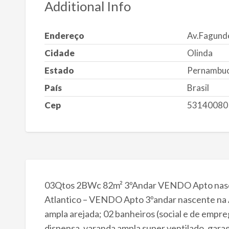
Additional Info
Endereço
Av.Fagunde
Cidade
Olinda
Estado
Pernambu
País
Brasil
Cep
53140080
03Qtos 2BWc 82m² 3ºAndar VENDO Apto nascen
Atlantico – VENDO Apto 3ºandar nascente na A
ampla arejada; 02 banheiros (social e de empre
dispensa, varanda ampla super ventilado, gar