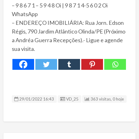
– 9 8 6 7 1 – 5 9 4 8 Oi | 9 8 7 1 4-5 6 0 2 Oi
WhatsApp
– ENDEREÇO IMOBILIÁRIA: Rua Jorn. Edson
Régis, 790 Jardim Atlântico Olinda/PE (Próximo
a Andréa Guerra Recepções).- Ligue e agende
sua visita.
ID Anúncio
29/01/2022 16:43
VD_25
363 visitas, 0 hoje