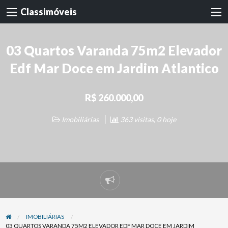
Classimóveis
03 Quartos Varanda 75m2 Elevador
Edf Mar Doce em Jardim Atlantico
R$ 260.000,00
Imobiliárias
363 visitas, 0 hoje
Denunciar
problema
IMOBILIÁRIAS
03 QUARTOS VARANDA 75M2 ELEVADOR EDF MAR DOCE EM JARDIM