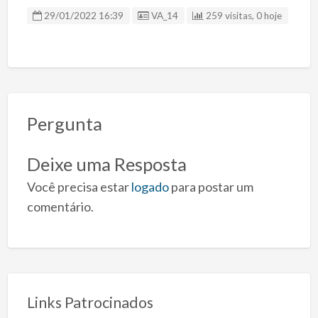
ID Anúncio
29/01/2022 16:39
VA_14
259 visitas, 0 hoje
Pergunta
Deixe uma Resposta
Você precisa estar
logado
para postar um
comentário.
Links Patrocinados