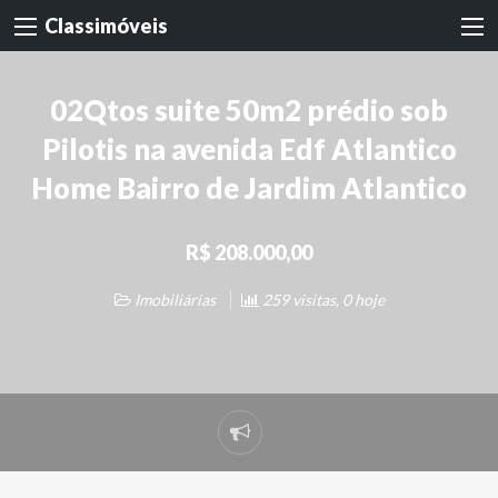
Classimóveis
02Qtos suite 50m2 prédio sob
Pilotis na avenida Edf Atlantico
Home Bairro de Jardim Atlantico
R$ 208.000,00
Imobiliárias
259 visitas, 0 hoje
Denunciar
problema